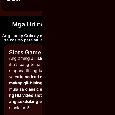
Mga Uri ng Laro sa Lucky Cola
Casino
Ang Lucky Cola ay nag-aalok ng pinakasikat na mga laro
sa casino para sa lahat ng manlalaro sa buong mundo.
Slots Game
Ang aming
Jili slot games
ay pinagsasama ang
iba’t ibang tema at maraming bonus upang
mapanatili ang kasiyahan ng mga manlalaro. Mula
sa
cute na fruit machines
hanggang sa
makapigil-hiningang superhero adventures
;
mula sa
classic slots
hanggang sa
eclectic mix
ng HD video slot games
,
tinitiyak ng Lucky Cola
ang sukdulang excitement
para sa lahat ng
manlalaro!