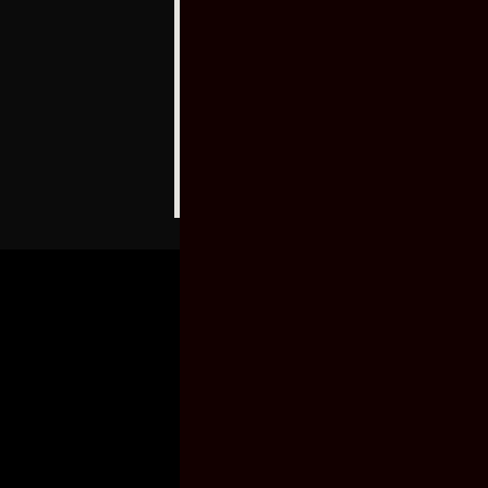
Address:
Manila,
Metro Manila,
Philippines
Contact Person:
Ana Reyes
Contact Number:
+639855868243