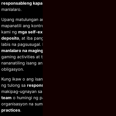
responsableng kapaligiran
para sa aming mga
manlalaro.
Upang matulungan ang aming mga customer na
mapanatili ang kontrol sa kanilang paglalaro, nag-aalok
kami ng
mga self-exclusion tools
, mga
limitasyon sa
deposito
, at iba pang mga hakbang upang maiwasan ang
labis na pagsusugal. Hinihikayat namin ang
lahat ng
manlalaro na maging may pananagutan
sa kanilang
gaming activities at tiyakin na ang pagsusugal ay
nananatiling isang anyo ng libangan, hindi isang
obligasyon.
Kung ikaw o ang isang kakilala mo ay nangangailangan
ng tulong sa
responsableng paglalaro
, maaari kang
makipag-ugnayan sa aming
24/7 customer support
team
o humingi ng payo mula sa mga propesyonal na
organisasyon na sumusuporta sa
responsible gaming
practices
.