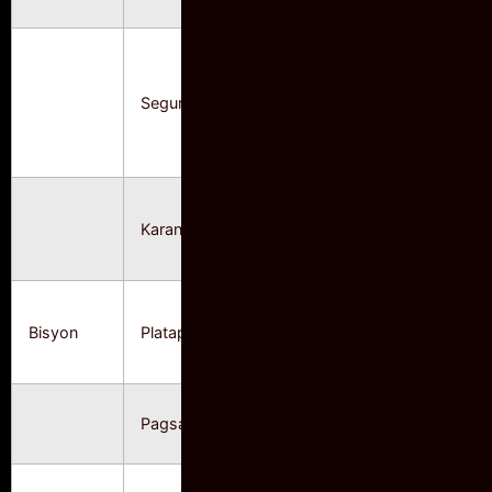
Tinitiyak ang
pinakamataas na
Seguridad
seguridad at proteksyon
ng datos ng mga
manlalaro.
Maghatid ng walang
Karanasan
kapantay na karanasan sa
online na pagsusugal.
Magbigay ng
Bisyon
Plataporma
kapanapanabik at
maaasahang plataporma.
Mga responsableng
Pagsasanay
kasanayan sa pagsusugal.