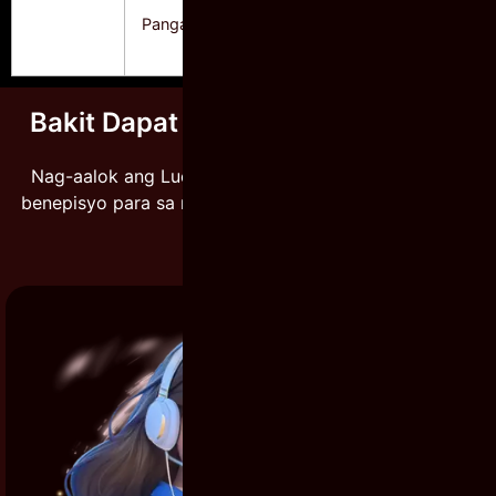
Maging isang
Pangalan
pinagkakatiwalaang
pangalan sa industriya.
Bakit Dapat Mong Piliin ang Lucky
Cola?
Nag-aalok ang LuckyCola ng apat na kaakit-akit na
benepisyo para sa mga manlalarong nagsisimula nang
maglaro dito.