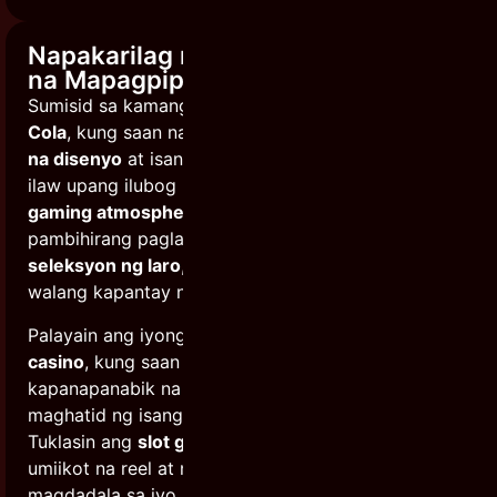
Napakarilag na Mga Larong Casino
na Mapagpipilian
Sumisid sa kamangha-manghang mundo ng
Lucky
Cola
, kung saan nagtatagpo ang sopistikadong
3D
na disenyo
at isang kaleidoskopo ng kumikislap na
ilaw upang ilubog ka sa isang
hindi matatawarang
gaming atmosphere
. Maghanda para sa isang
pambihirang paglalakbay sa aming
malawak na
seleksyon ng laro
, kung saan naghihintay ang
walang kapantay na aliwan para sa iyong kasiyahan.
Palayain ang iyong
adrenaline rush
sa aming
live
casino
, kung saan ang mga kaakit-akit na dealer at
kapanapanabik na gameplay ay nagsasanib upang
maghatid ng isang hindi malilimutang karanasan.
Tuklasin ang
slot games
, kung saan ang bawat
umiikot na reel at nakakaakit na simbolo ay
magdadala sa iyo sa isang kapanapanabik na