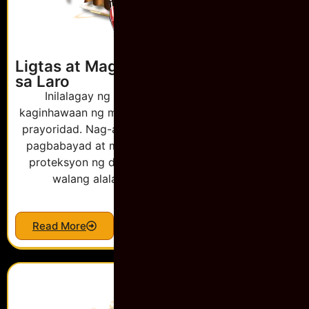
Ligtas at Maginhawang Karanasan
sa Laro
Inilalagay ng Lucky Cola ang seguridad at
kaginhawaan ng mga manlalaro bilang pangunahing
prayoridad. Nag-aalok ito ng iba’t ibang paraan ng
pagbabayad at mga makabagong mekanismo ng
proteksyon ng data upang matiyak ang ligtas at
walang alalang karanasan sa paglalaro.
Read More