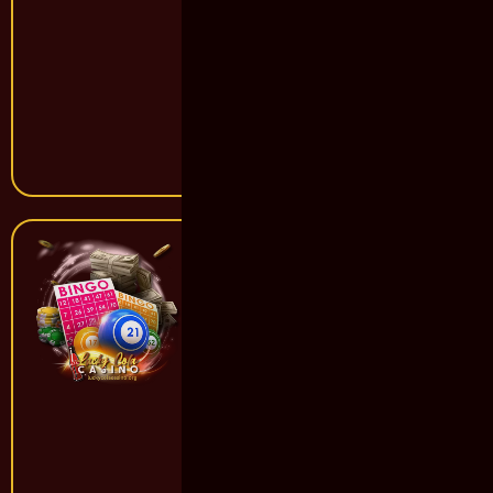
katapusang kasiyahan at
sorpresa. Habang
nagpapatuloy ang laro, ang
mga bagong level at hamon ay
nagpapataas ng kahirapan at
saya ng laro.
Bingo
Ang LuckyCola
Bingo
ay isa sa
pinakabagong laro na
idinagdag sa aming online
gaming offerings, na nag-
aalok ng isang bagong
karanasan sa bingo para sa
mga manlalaro. Sa larong ito,
maaaring maglagay ng taya