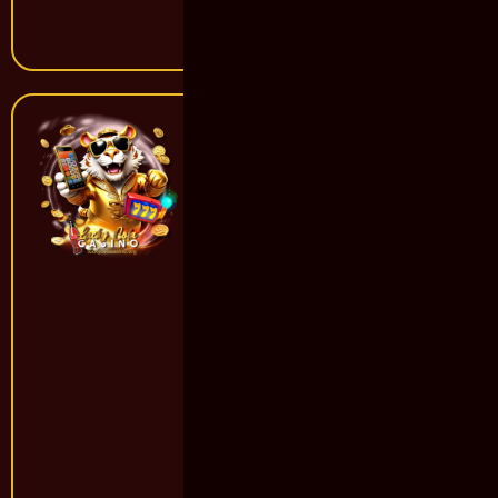
Slots Game
Ang LuckyCola online casino
ay nag-aalok ng isang
malawak na hanay ng mga slot
games na tumutugon sa iba’t
ibang pangangailangan at istilo
ng laro ng mga manlalaro.
Kung ikaw man ay mahilig sa
klasikong 3-reel slots, o
naghahanap ng modernong 5-
reel video slots, o kahit mga
progressive jackpot
slots
,
makikita mo ang mga
perpektong laro dito. Bawat