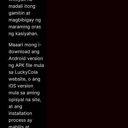
madali itong
gamitin at
magbibigay ng
maraming oras
ng kasiyahan.
Maaari mong i-
download ang
Android version
ng APK file mula
sa LuckyCola
website, o ang
iOS version
mula sa aming
opisyal na site,
at ang
installation
process ay
mabilis at