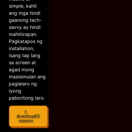
simple, kahit
ang mga hindi
gaanong tech-
savvy ay hindi
mahihirapan.
Pagkatapos ng
installation,
isang tap lang
sa screen at
agad mong
masisimulan ang
paglalaro ng
iyong
paboritong laro.
I-
download
ngayon