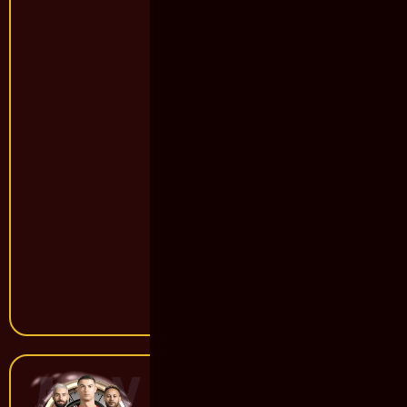
klasikong casino games
.
Gamit ang aming
user-
friendly interface
, madaling
makakapag-navigate ang mga
manlalaro sa website at piliin
ang kanilang paboritong laro.
Mayroon ding iba’t ibang
payment options
, kabilang ang
credit cards at e-wallets
,
upang gawing mas mabilis at
madali ang pag-deposito at
pag-
withdraw
ng iyong mga
panalo.
Sports Betting
Sa Lucky Cola Casino, hindi