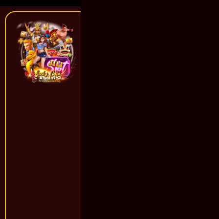
Jili slot
Ang
Jili Slot
ay isang
makabago at dynamic na
online gaming brand na
nakatuon sa pagbibigay ng
walang kapantay na karanasan
sa entertainment para sa mga
manlalaro. Ang mga laro ng Jili
slot ay iba-iba, mula sa
klasikong fruit machines
hanggang sa mga modernong
video slots na puno ng visual
thrills, kaya siguradong
mayroong laro para sa lahat.
Bawat laro ay maingat na
dinisenyo, pinagsasama ang