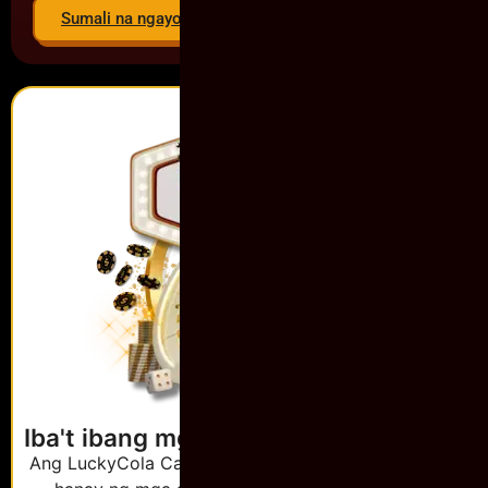
Sumali na ngayon
Iba't ibang mga pagpipilian ng laro
Ang LuckyCola Casino ay nag-aalok ng malawak na