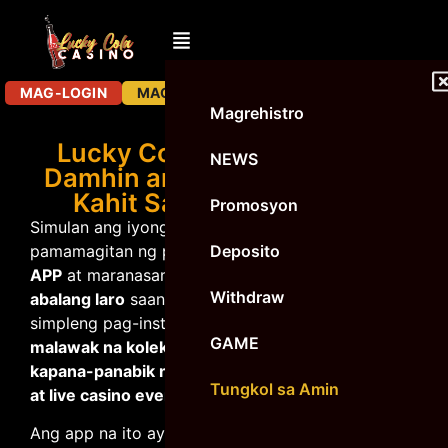
MAG-LOGIN
MAGREHISTRO
Magrehistro
Lucky Cola APP Download:
NEWS
Damhin ang Saya ng Pagtaya
Kahit Saan, Kahit Kailan!
Promosyon
Simulan ang iyong gaming adventure sa
pamamagitan ng pag-download ng
Lucky Cola
Deposito
APP
at maranasan ang
mabilis, ligtas, at walang
Withdraw
abalang laro
saanman at kailanman! Sa isang
simpleng pag-install, maaari mong ma-access ang
GAME
malawak na koleksyon ng mga laro
, kabilang ang
kapana-panabik na slots, klasikong table games,
Tungkol sa Amin
at live casino events
.
Ang app na ito ay
iniakma upang bigyan ka ng