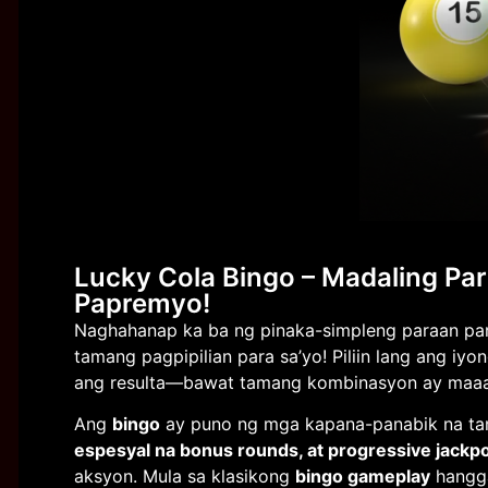
Lucky Cola Bingo – Madaling Pa
Papremyo!
Naghahanap ka ba ng pinaka-simpleng paraan pa
tamang pagpipilian para sa’yo! Piliin lang ang iy
ang resulta—bawat tamang kombinasyon ay maaar
Ang
bingo
ay puno ng mga kapana-panabik na ta
espesyal na bonus rounds, at progressive jackp
aksyon. Mula sa klasikong
bingo gameplay
hangga