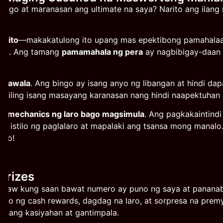
ingo at maranasan ang ultimate na saya? Narito ang ilang
n ito
—makakatulong ito upang mas epektibong pamahalaan
laro. Ang tamang
pamamahala ng pera
ay nagbibigay-daan 
 mawala
. Ang bingo ay isang anyo ng libangan at hindi dap
anatiling isang masayang karanasan nang hindi naapektuha
t mechanics ng laro bago magsimula
. Ang pagkakaintind
 istilo ng paglalaro at mapalaki ang tsansa mong manalo. 
aro!
Prizes
draw kung saan bawat numero ay puno ng saya at pananabi
o ng cash rewards, dagdag na laro, at sorpresa na premy
usang kasiyahan at gantimpala.