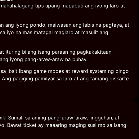
 mahahalagang tips upang mapabuti ang iyong laro at
 ang iyong pondo, maiwasan ang labis na pagtaya, at
sa iyo na mas matagal maglaro at masulit ang
at ituring bilang isang paraan ng pagkakakitaan.
n ang iyong pang-araw-araw na buhay.
i sa iba’t ibang game modes at reward system ng bingo
Ang pagiging pamilyar sa laro at ang tamang diskarte
k! Sumali sa aming pang-araw-araw, lingguhan, at
o. Bawat ticket ay maaaring maging susi mo sa isang