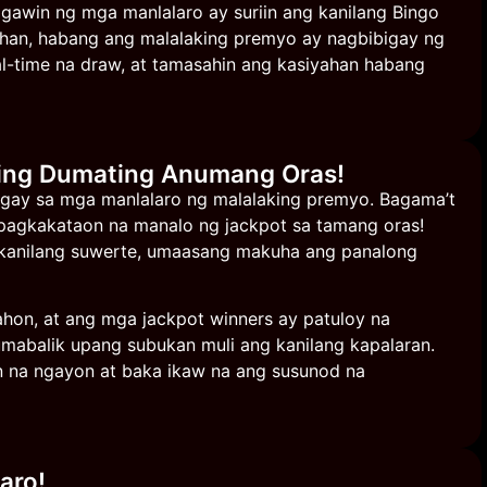
awin ng mga manlalaro ay suriin ang kanilang Bingo
uhan, habang ang malalaking premyo ay nagbibigay ng
l-time na draw, at tamasahin ang kasiyahan habang
ring Dumating Anumang Oras!
igay sa mga manlalaro ng malalaking premyo. Bagama’t
pagkakataon na manalo ng jackpot sa tamang oras!
 kanilang suwerte, umaasang makuha ang panalong
hon, at ang mga jackpot winners ay patuloy na
umabalik upang subukan muli ang kanilang kapalaran.
n na ngayon at baka ikaw na ang susunod na
aro!