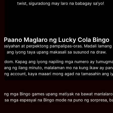
twist, siguradong may laro na babagay sa’yo!
Paano Maglaro ng Lucky Cola Bingo
 kasiyahan at perpektong pampalipas-oras. Madali lamang
ang iyong taya upang makasali sa susunod na draw.
 random. Kapag ang iyong napiling mga numero ay tumugma 
lamang ng ilang minuto, malalaman mo na kung ikaw ay pa
yong account, kaya maaari mong agad na tamasahin ang i
on ng mga Bingo games upang matiyak na bawat manlalaro 
 sa mga espesyal na Bingo mode na puno ng sorpresa, baw