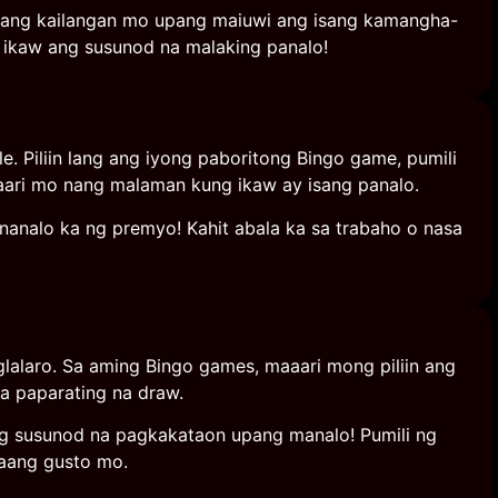
g ang kailangan mo upang maiuwi ang isang kamangha-
ikaw ang susunod na malaking panalo!
. Piliin lang ang iyong paboritong Bingo game, pumili
aaari mo nang malaman kung ikaw ay isang panalo.
analo ka ng premyo! Kahit abala ka sa trabaho o nasa
lalaro. Sa aming Bingo games, maaari mong piliin ang
ga paparating na draw.
ng susunod na pagkakataon upang manalo! Pumili ng
raang gusto mo.