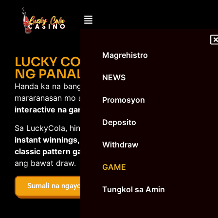
Magrehistro
LUCKY COLA BINGO – ISANG 
NG PANALONG PAMPALIBANG
NEWS
Handa ka na bang subukan ang pinakamasayang
bing
mararanasan mo ang kapanapanabik na laro ng
bingo
Promosyon
interactive na gameplay, at nakaka-excite na draw ev
Deposito
Sa LuckyCola, hindi lang ito basta tradisyunal na
bingo
instant winnings, at bonus rounds
na magpapataas ng
Withdraw
classic pattern games
hanggang sa
progressive jackp
ang bawat draw.
GAME
Sumali na ngayon
Tungkol sa Amin