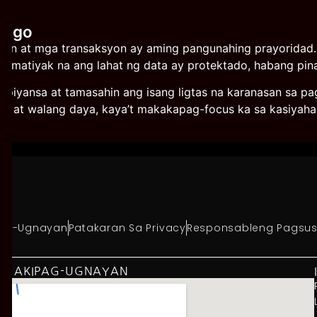
Bingo
yon at mga transaksyon ay aming pangunahing prayoridad
 matiyak na ang lahat ng data ay protektado, habang pinap
umpiyansa at tamasahin ang isang ligtas na karanasan sa 
tas at walang daya, kaya’t makakapag-focus ka sa kasiyaha
ag-Ugnayan
Patakaran Sa Privacy
Responsableng Pagsus
MAKIPAG-UGNAYAN