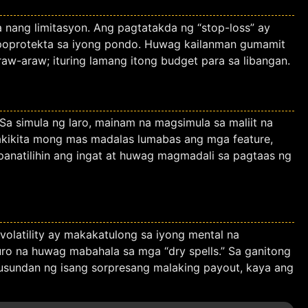
 nang limitasyon. Ang pagtatakda ng “stop-loss” ay
poprotekta sa iyong pondo. Huwag kailanman gumamit
aw-araw; ituring lamang itong budget para sa libangan.
Sa simula ng laro, mainam na magsimula sa maliit na
akikita mong mas madalas lumabas ang mga feature,
 panatilihin ang ingat at huwag magmadali sa pagtaas ng
olatility ay makakatulong sa iyong mental na
ro na huwag mabahala sa mga “dry spells.” Sa ganitong
nusundan ng isang sorpresang malaking payout, kaya ang