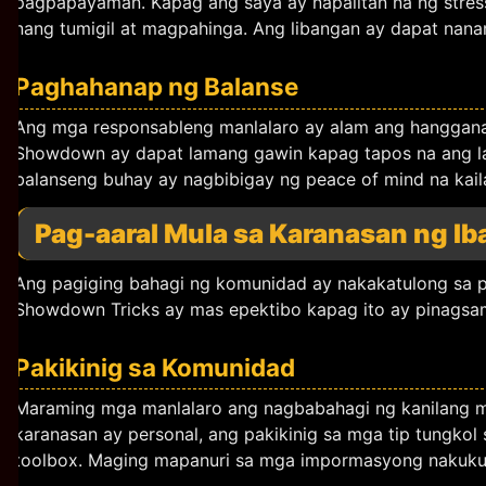
pagpapayaman. Kapag ang saya ay napalitan na ng stress
nang tumigil at magpahinga. Ang libangan ay dapat nanana
Paghahanap ng Balanse
Ang mga responsableng manlalaro ay alam ang hangganan
Showdown ay dapat lamang gawin kapag tapos na ang l
balanseng buhay ay nagbibigay ng peace of mind na kai
Pag-aaral Mula sa Karanasan ng Ib
Ang pagiging bahagi ng komunidad ay nakakatulong sa 
Showdown Tricks ay mas epektibo kapag ito ay pinags
Pakikinig sa Komunidad
Maraming mga manlalaro ang nagbabahagi ng kanilang mg
karanasan ay personal, ang pakikinig sa mga tip tungko
toolbox. Maging mapanuri sa mga impormasyong nakukuh