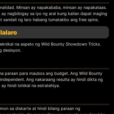
alidad. Minsan ay napakababa, minsan ay napakataas.
ay nagbibigay sa iyo ng aral kung kailan dapat maging
 sandali ng laro habang tumatakbo ang free spins.
lalaro
eknikal na aspeto ng Wild Bounty Showdown Tricks.
 desisyon.
 na paraan para maubos ang budget. Ang Wild Bounty
ndependent. Ang nakaraang resulta ay hindi dikta ng
y hindi lohikal na estratehiya.
mon sa diskarte at hindi bilang paraan ng