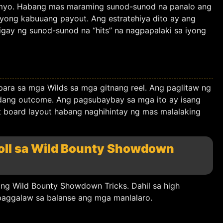
premyo. Habang mas maraming sunod-sunod na panalo ang
 iyong kabuuang payout. Ang estratehiya dito ay ang
y ng sunod-sunod na “hits” na nagpapalaki sa iyong
ara sa mga Wilds sa mga gitnang reel. Ang paglitaw ng
dang outcome. Ang pagsubaybay sa mga ito ay isang
 board layout habang naghihintay ng mas malalaking
oll sa Wild Bounty Showdown
i ng Wild Bounty Showdown Tricks. Dahil sa high
a paggalaw sa balanse ang mga manlalaro.