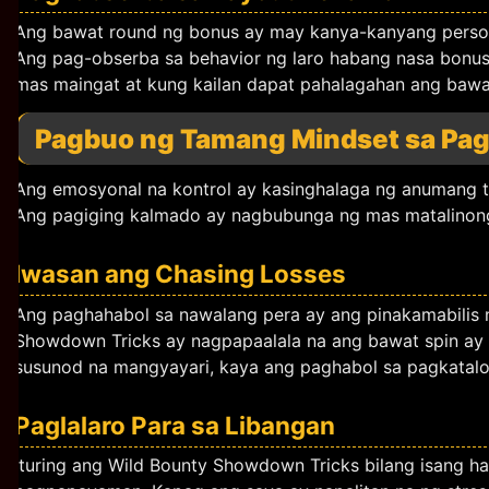
Ang bawat round ng bonus ay may kanya-kanyang person
Ang pag-obserba sa behavior ng laro habang nasa bonus 
mas maingat at kung kailan dapat pahalagahan ang bawat
Pagbuo ng Tamang Mindset sa Pag
Ang emosyonal na kontrol ay kasinghalaga ng anumang t
Ang pagiging kalmado ay nagbubunga ng mas matalinong
Iwasan ang Chasing Losses
Ang paghahabol sa nawalang pera ay ang pinakamabilis
Showdown Tricks ay nagpapaalala na ang bawat spin ay i
susunod na mangyayari, kaya ang paghabol sa pagkatalo a
Paglalaro Para sa Libangan
Ituring ang Wild Bounty Showdown Tricks bilang isang ha