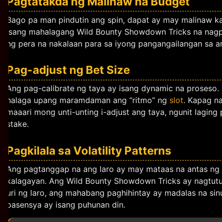
Pagtatakda ng Malinaw na Budget
Bago pa man pindutin ang spin, dapat ay may malinaw ka
isang mahalagang Wild Bounty Showdown Tricks na nag
ng pera na nakalaan para sa iyong pangangailangan sa ar
Pag-adjust ng Bet Size
Ang pag-calibrate ng taya ay isang dynamic na proseso. 
halaga upang maramdaman ang “ritmo” ng
slot
. Kapag n
maaari mong unti-unting i-adjust ang taya, ngunit laging
stake.
Pagkilala sa Volatility Patterns
Ang pagtanggap na ang laro ay may mataas na antas ng v
kalagayan. Ang Wild Bounty Showdown Tricks ay nagtutu
uri ng laro, ang mahabang paghihintay ay madalas na si
pasensya ay isang puhunan din.