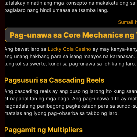
tatalakayin natin ang mga konsepto na makakatulong s
paglalaro nang hindi umaasa sa tsamba lang.
Sumali 
Pag-unawa sa Core Mechanics ng
Ang bawat laro sa
Lucky Cola Casino
ay may kanya-kanya
ang unang hakbang para sa isang maayos na karanasan.
tungkol sa swerte, kundi sa pag-unawa sa lohika ng laro.
Pagsusuri sa Cascading Reels
Ang cascading reels ay ang puso ng larong ito kung sa
at napapalitan ng mga bago. Ang pag-unawa dito ay mah
nagdadala ng panibagong pagkakataon para sa sunod-su
matalas ang iyong pag-obserba sa takbo ng laro.
Paggamit ng Multipliers