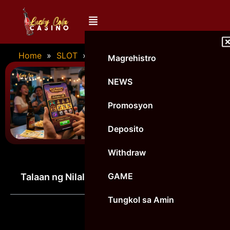
Home
»
SLOT
»
Wild Bounty Showdown Tricks: Gaba
Magrehistro
WILD BOUNT
NEWS
SA LARO
Tuklasin ang mga epek
Promosyon
pondo at pag-maximize 
Deposito
Withdraw
GAME
Talaan ng Nilalaman
Tungkol sa Amin