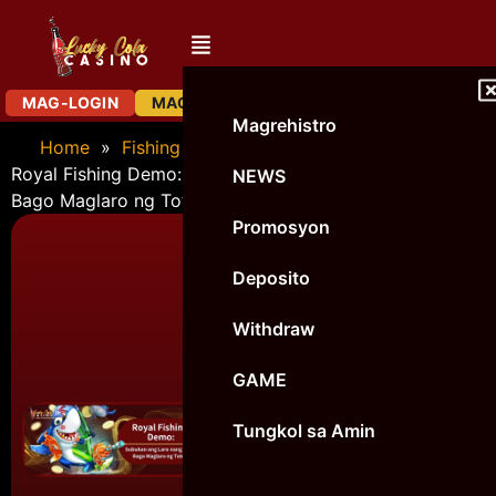
MAG-LOGIN
MAGREHISTRO
Magrehistro
Home
»
Fishing
»
Royal Fishing Demo: Subukan ang Laro nang Libre
NEWS
Bago Maglaro ng Totoo
Promosyon
ROYAL FISHING
DEMO:
Deposito
SUBUKAN ANG
LARO NANG
Withdraw
LIBRE BAGO
GAME
MAGLARO NG
TOTOO
Tungkol sa Amin
Ang Royal Fishing Demo ang
perpektong simula para sa