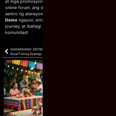
at mga promosyon. Sa mga festival gatherings man o
online forum, ang demo mode ay gagawin kang
sentro ng atensyon. Subukan ang
Royal Fishing
Demo
ngayon, simulan ang iyong fish hunting
journey, at ibahagi ang iyong mga tagumpay sa
komunidad!
ng Free Bullets: Paano Makakuha ng Libreng Bala sa Laro
NAKARAANG ARTIKULO
Royal Fishing Strategy: Matagumpay na Paraan para sa Fish Shooting