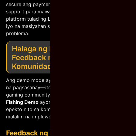
secure ang payment system ng platform at may 24/7
support para maiwasan ang abala. Ang tamang
platform tulad ng
Lucky Cola
ay magbibigay-daan sa
iyo na masiyahan sa Royal Fishing nang walang
problema.
Halaga ng Royal Fishing Demo:
Feedback mula sa Manlalaro at
Komunidad
Ang demo mode ay hindi lamang para sa indibidwal
na pagsasanay—ito rin ay mahalagang bahagi ng
gaming community. Narito ang halaga ng
Royal
Fishing Demo
ayon sa feedback ng mga manlalaro at
epekto nito sa komunidad, na nagpapakita ng
malalim na impluwensya nito sa karanasan sa laro.
Feedback ng Komunidad sa Demo