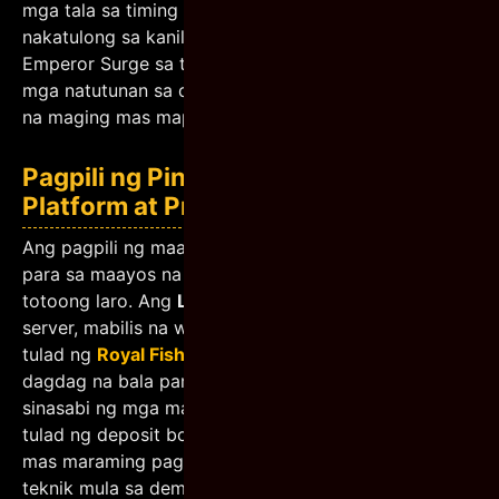
mga tala sa timing ng event mula sa demo ay
nakatulong sa kanila na samantalahin ang Sea
Emperor Surge sa totoong laro. Ang paglalapat ng
mga natutunan sa demo ay magbibigay-daan sa iyo
na maging mas mapagkumpitensya.
Pagpili ng Pinakamagandang
Platform at Promos
Ang pagpili ng maaasahang platform ay mahalaga
para sa maayos na paglipat mula demo patungo sa
totoong laro. Ang
Lucky Cola
ay kilala sa matatag na
server, mabilis na withdrawal, at mga promosyon
tulad ng
Royal Fishing Free Bullets
, na nagbibigay ng
dagdag na bala para sa mga baguhan. Sa mga forum,
sinasabi ng mga manlalaro na ang mga promosyon
tulad ng deposit bonuses ay nagbigay sa kanila ng
mas maraming pagkakataon para gamitin ang mga
teknik mula sa demo sa totoong laro. Siguraduhing