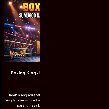
Boxing King JILI: Ang Tunay na Hamon sa
Bawat Ikot
Hunyo 22, 2026
Damhin ang adrenaline sa bawat spin ng Boxing King JILI,
ang laro na siguradong magbibigay sa iyo ng excitement na
parang nasa loob ka ng mismong boxing ring.