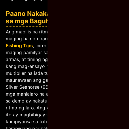
Paano Nakakatulong ang Demo Mode
sa mga Baguhan
Ang mabilis na ritmo ng Royal Fishing ay maaaring
maging hamon para sa mga baguhan. Sa
Royal
Fishing Tips
, inirerekomenda ang demo mode para
maging pamilyar sa mga multiplier ng isda, epekto ng
armas, at timing ng mga event. Halimbawa, maaari
kang mag-ensayo ng pagbaril sa mababang
multiplier na isda tulad ng pearl fish (2x) at
maunawaan ang galaw ng high-value fish tulad ng
Silver Seahorse (950x). Sa mga forum, sinasabi ng
mga manlalaro na ang pagtala ng dalas ng mga event
sa demo ay nakatulong sa kanila na maunawaan ang
ritmo ng laro. Ang walang pressure na pagsasanay na
ito ay magbibigay-daan sa iyo na maging mas
kumpiyansa sa totoong laro at maiwasan ang mga
karaniwang pagkakamali tulad ng sobrang pagbaril o