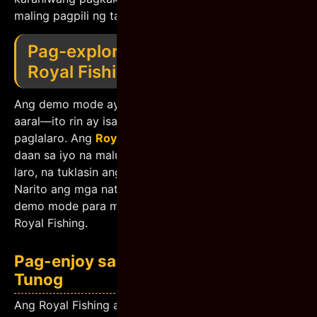
maling pagpili ng target.
Pag-explore sa Karanasan ng
Royal Fishing Demo
Ang demo mode ay hindi lamang tool para sa pag-
aaral—ito rin ay isang masayang karanasan sa
paglalaro. Ang
Royal Fishing
Demo
ay nagbibigay-
daan sa iyo na malubog sa makulay na mundo ng
laro, na tuklasin ang visuals, tunog, at mekaniks nito.
Narito ang mga natatanging karanasan na dulot ng
demo mode para maramdaman mo ang alindog ng
Royal Fishing.
Pag-enjoy sa Makulay na Visuals at
Tunog
Ang Royal Fishing ay kilala sa parang pelikulang