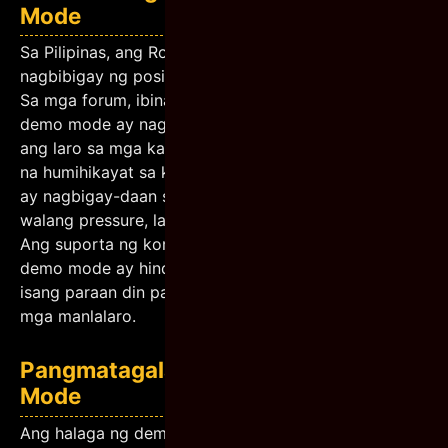
Mode
Sa Pilipinas, ang Royal Fishing community ay
nagbibigay ng positibong feedback sa demo mode.
Sa mga forum, ibinabahagi ng mga manlalaro na ang
demo mode ay naging madaling paraan para ipakita
ang laro sa mga kaibigan sa mga festival gatherings,
na humihikayat sa kanila na sumali. Ang demo mode
ay nagbigay-daan sa mga manlalaro na matuto nang
walang pressure, lalo na sa mga unang yugto ng laro.
Ang suporta ng komunidad ay nagpapakita na ang
demo mode ay hindi lamang learning tool, kundi
isang paraan din para palakasin ang koneksyon sa
mga manlalaro.
Pangmatagalang Benepisyo ng Demo
Mode
Ang halaga ng demo mode ay higit pa sa