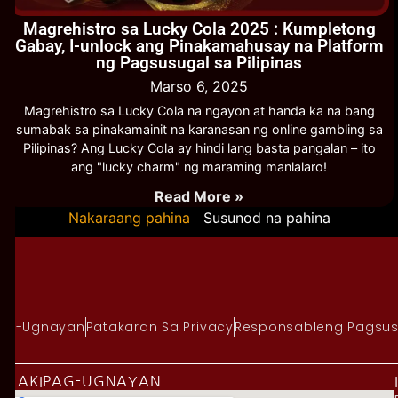
Magrehistro sa Lucky Cola 2025 : Kumpletong
Gabay, I-unlock ang Pinakamahusay na Platform
ng Pagsusugal sa Pilipinas
Marso 6, 2025
Magrehistro sa Lucky Cola na ngayon at handa ka na bang
sumabak sa pinakamainit na karanasan ng online gambling sa
Pilipinas? Ang Lucky Cola ay hindi lang basta pangalan – ito
ang "lucky charm" ng maraming manlalaro!
Read More »
Nakaraang pahina
Susunod na pahina
ag-Ugnayan
Patakaran Sa Privacy
Responsableng Pagsus
MAKIPAG-UGNAYAN