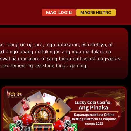
MAG-LOGIN
MAGREHISTRO
 ibang uri ng laro, mga patakaran, estratehiya, at
peed bingo upang matulungan ang mga manlalaro na
al na manlalaro o isang bingo enthusiast, nag-aalok
excitement ng real-time bingo gaming.